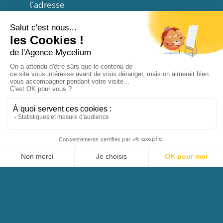
l’adresse
cecile.massot(at)agencemycelium.fr, en
décrivant le problème de la manière la
plus précise possible (page posant
problème, type d’ordinateur et de
navigateur utilisé, …).
Tout contenu téléchargé se fait aux
risques et périls de l’utilisateur et sous
sa seule responsabilité. En
conséquence, ne saurait être tenu
responsable d’un quelconque
dommage subi par l’ordinateur de
l’utilisateur ou d’une quelconque perte
de données consécutives au
téléchargement.
De plus, l’utilisateur du site s’engage à