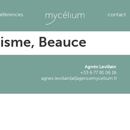
références
contact
risme, Beauce
Agnès Levillain
+33 6 77 81 06 16
agnes.levillain[at]agencemycelium.fr