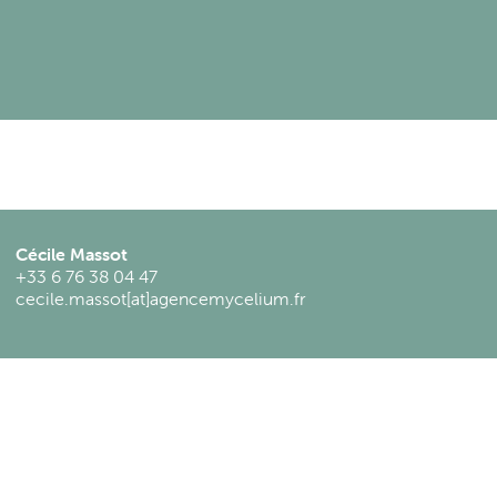
Cécile Massot
+33 6 76 38 04 47
cecile.massot[at]agencemycelium.fr