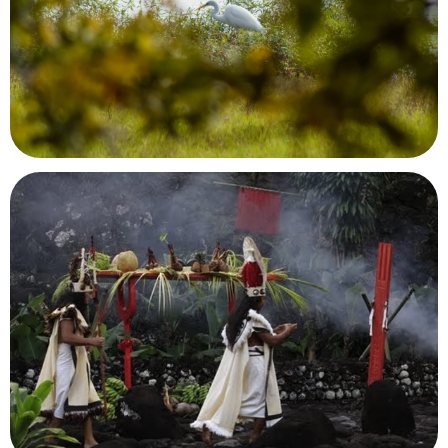
Parcours mémoriel de la bataille de Điên Biên
Phu
Điên Biên Phu, Vietnam
Maison du Lac de Grand-Lieu
Bouaye, Loire-Atlantique