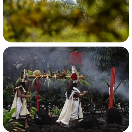
Parcours mémoriel de la bataille de Điên Biên
Phu
Điên Biên Phu, Vietnam
Maison du Lac de Grand-Lieu
Bouaye, Loire-Atlantique