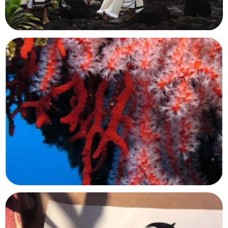
Bouaye, Loire-Atlantique
Centre d’interprétation du marae
Taputapuatea
Raiatea, Polynésie