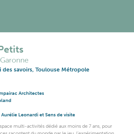
Petits
-Garonne
 des savoirs, Toulouse Métropole
ompairac Architectes
oland
:
Aurélie Leonardi et Sens de visite
espace multi-activités dédié aux moins de 7 ans, pour
nces racontent du monde par le jeu, l’expérimentation,