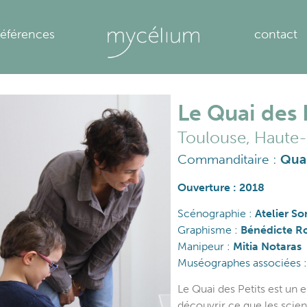
références
contact
Le Quai des 
Toulouse, Haute
Commanditaire :
Quai
Ouverture : 2018
Scénographie :
Atelier S
Graphisme :
Bénédicte R
Manipeur :
Mitia Notaras
Muséographes associées 
Le Quai des Petits est un 
découvrir ce que les scie