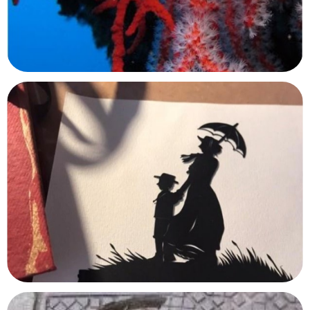
Taputapuatea
Raiatea, Polynésie
Océanopolis
Brest, Finistère